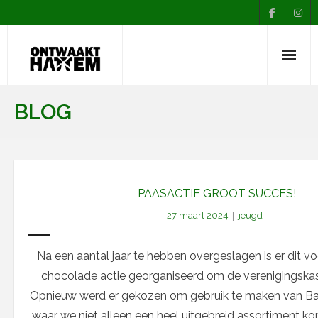
Nieuws
BLOG
Agenda
Over Ontwaakt
Afdelingen
PAASACTIE GROOT SUCCES!
27 maart 2024
jeugd
Muziekopleiding
Contact
Na een aantal jaar te hebben overgeslagen is er dit v
chocolade actie georganiseerd om de verenigingskas 
Opnieuw werd er gekozen om gebruik te maken van Bal
waar we niet alleen een heel uitgebreid assortiment k