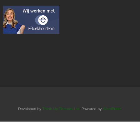
Developed by
Think Up Themes Ltd
. Powered by
WordPress
.