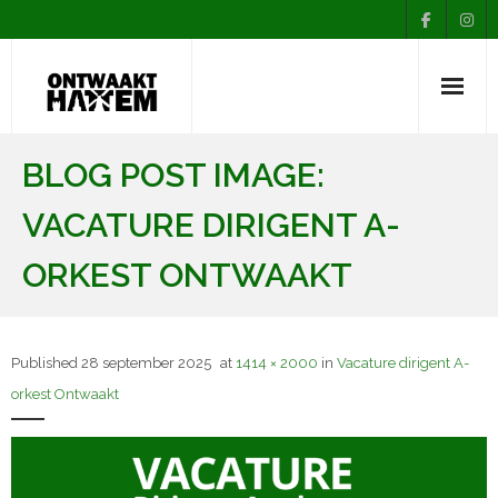
Nieuws
BLOG POST IMAGE:
Agenda
VACATURE DIRIGENT A-
Over Ontwaakt
ORKEST ONTWAAKT
Afdelingen
Muziekopleiding
Published
28 september 2025
at
1414 × 2000
in
Vacature dirigent A-
Contact
orkest Ontwaakt