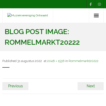
Nieuws
BLOG POST IMAGE:
Agenda
ROMMELMARKT20222
Over Ontwaakt
Afdelingen
Published
31 augustus 2022
at
2048 × 1536
in
Rommelmarkt20222
Muziekopleiding
Contact
Previous
Next