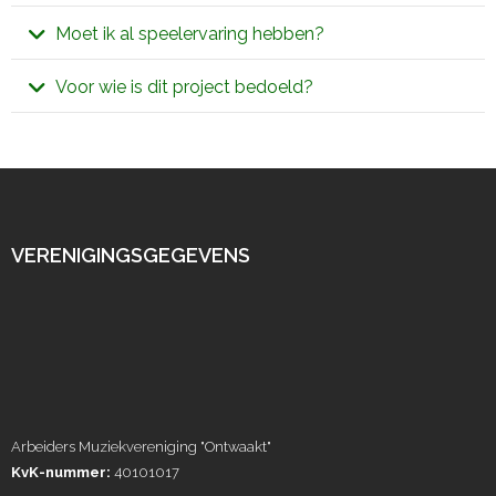
uit; Cornet, trompet, bugel en bariton
repetities vinden plaats op OBS De Vlonder.
De kosten bedragen € 35,- voor het gehele project,
Moet ik al speelervaring hebben?
inclusief huur van het instrument.
Nee hoor! Maar je mag al wel wat ervaring hebben
Voor wie is dit project bedoeld?
met het bespelen van een instrument om ook aan dit
Kinderen vanaf groep 4 t/m groep 7 (voorwaarde is
project mee te doen.
wel dat de voortanden gewisseld moeten zijn).
VERENIGINGSGEGEVENS
Arbeiders Muziekvereniging "Ontwaakt"
KvK-nummer:
40101017