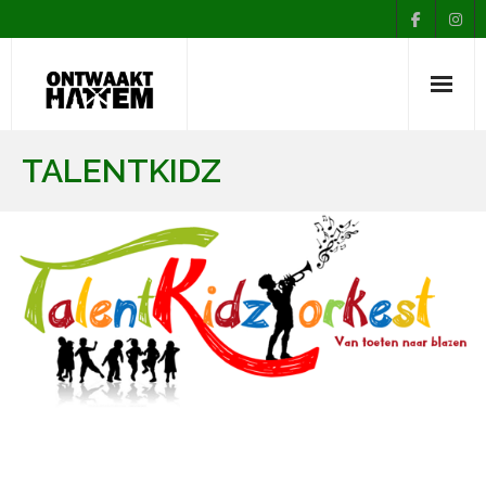
Nieuws
TALENTKIDZ
Agenda
Over Ontwaakt
Afdelingen
Muziekopleiding
Contact