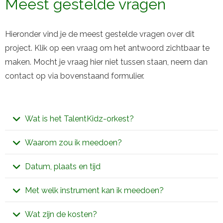
Meest gestelde vragen
Hieronder vind je de meest gestelde vragen over dit
project. Klik op een vraag om het antwoord zichtbaar te
maken. Mocht je vraag hier niet tussen staan, neem dan
contact op via bovenstaand formulier.
Wat is het TalentKidz-orkest?
TaletKidz is een tijdelijk orkest voor kinderen die in een
Waarom zou ik meedoen?
orkest willen leren spelen. Het orkest repeteert
Waarom niet? Muziek maken is een hobby voor het
Datum, plaats en tijd
wekelijks en staat onder leiding van professionele
leven: je kunt tot op hoge leeftijd muziek (leren)
begeleiding. Samen sluiten we het project af met een
Het TalentKidz-orkest loopt van 28 mei 2019 tot en
Met welk instrument kan ik meedoen?
maken. En jong geleerd is oud gedaan! Project
optreden, samen met ons studieorkest.
met 2 juli 2019. Er zijn 6 repetities gepland, wekelijks
TalentKidz legt de basis om te leren gezellig samen
Er mag een eigen instrument gekozen worden! Keuze
Wat zijn de kosten?
op dinsdagmiddagen van 14.45 tot 15.30 uur. De
muziek te kunnen maken!