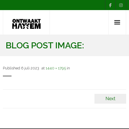
Nieuws
BLOG POST IMAGE:
Agenda
Over Ontwaakt
Published
6 juli 2023
at
1440 × 1795
in
Afdelingen
Muziekopleiding
Next
Contact