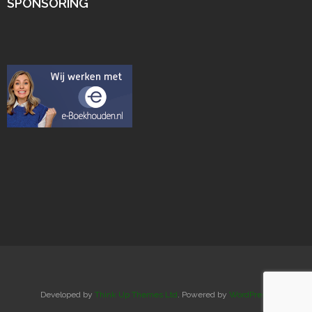
SPONSORING
Developed by
Think Up Themes Ltd
. Powered by
WordPress
.