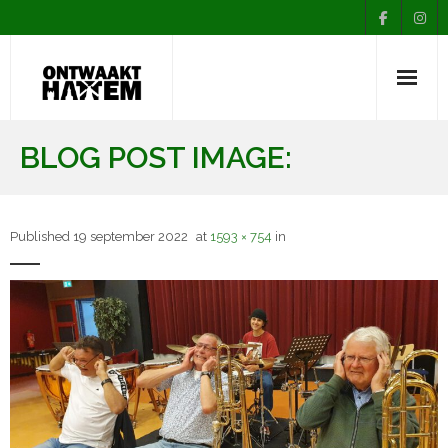
Nieuws
BLOG POST IMAGE:
Agenda
Over Ontwaakt
Published
19 september 2022
at
1593 × 754
in
Afdelingen
Muziekopleiding
Contact