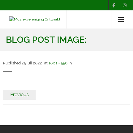
Nieuws
BLOG POST IMAGE:
Agenda
Over Ontwaakt
Published
25 juli 2022
at
1061 × 558
in
Afdelingen
Muziekopleiding
Previous
Contact